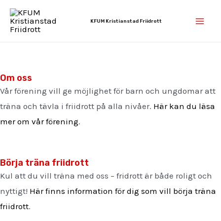
Hoppa
Mai
till
KFUM Kristianstad Friidrott
Men
innehåll
Om oss
Vår förening vill ge möjlighet för barn och ungdomar att
träna och tävla i friidrott på alla nivåer.
Här kan du läsa
mer om vår förening
.
Börja träna friidrott
Kul att du vill träna med oss – fridrott är både roligt och
nyttigt!
Här finns information för dig som vill börja träna
friidrott
.