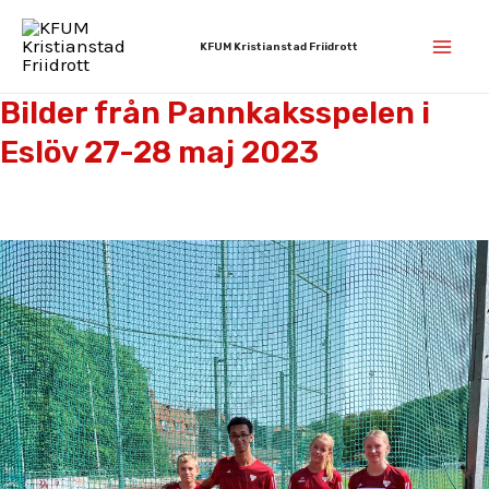
Hoppa
Mai
till
KFUM Kristianstad Friidrott
Men
innehåll
Bilder från Pannkaksspelen i
Eslöv 27-28 maj 2023