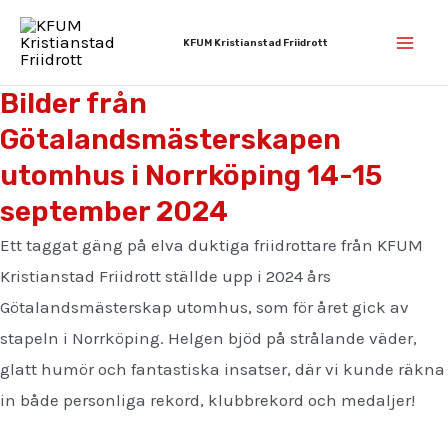
Hoppa
Mai
till
KFUM Kristianstad Friidrott
Men
innehåll
Bilder från
Götalandsmästerskapen
utomhus i Norrköping 14-15
september 2024
Ett taggat gäng på elva duktiga friidrottare från KFUM
Kristianstad Friidrott ställde upp i 2024 års
Götalandsmästerskap utomhus, som för året gick av
stapeln i Norrköping. Helgen bjöd på strålande väder,
glatt humör och fantastiska insatser, där vi kunde räkna
in både personliga rekord, klubbrekord och medaljer!