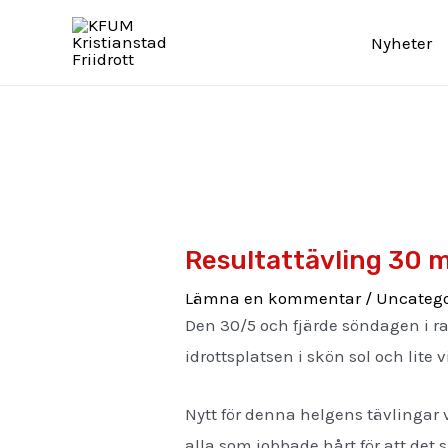
Hoppa
Inläggsnavigering
Nyheter
till
innehåll
Resultattävling 30 
Lämna en kommentar
/
Uncatego
Den 30/5 och fjärde söndagen i ra
idrottsplatsen i skön sol och lite v
Nytt för denna helgens tävlingar va
alla som jobbade hårt för att det 