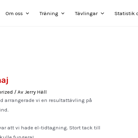
Om oss
Träning
Tävlingar
Statistik
maj
rized
/ Av
Jerry Häll
d arrangerade vi en resultattävling på
ind.
r att vi hade el-tidtagning. Stort tack till
skulle fungera!