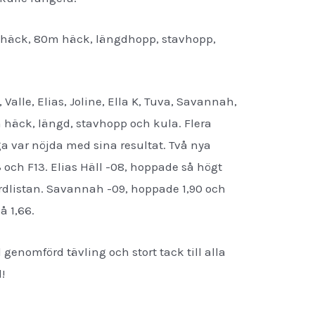
häck, 80m häck, längdhopp, stavhopp,
Valle, Elias, Joline, Ella K, Tuva, Savannah,
häck, längd, stavhopp och kula. Flera
a var nöjda med sina resultat. Två nya
 och F13. Elias Häll -08, hoppade så högt
rdlistan. Savannah -09, hoppade 1,90 och
å 1,66.
äl genomförd tävling och stort tack till alla
l!