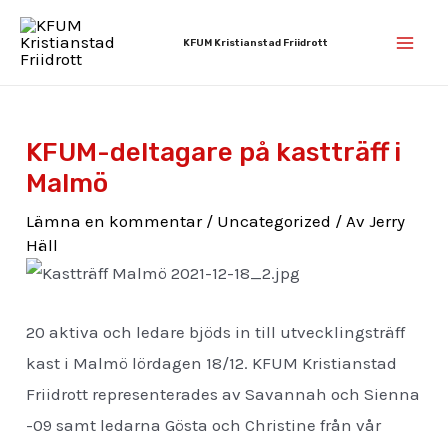
Hoppa
Inläggsnavigering
Mai
till
KFUM Kristianstad Friidrott
Men
innehåll
KFUM-deltagare på kastträff i
Malmö
Lämna en kommentar
/
Uncategorized
/ Av
Jerry
Häll
20 aktiva och ledare bjöds in till utvecklingsträff
kast i Malmö lördagen 18/12. KFUM Kristianstad
Friidrott representerades av Savannah och Sienna
-09 samt ledarna Gösta och Christine från vår