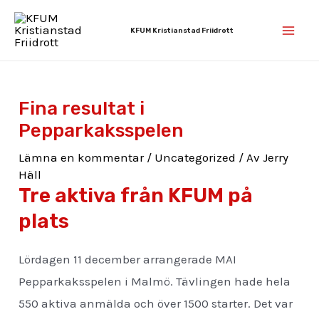
Hoppa
Inläggsnavigering
Mai
till
KFUM Kristianstad Friidrott
Men
innehåll
Fina resultat i
Pepparkaksspelen
Lämna en kommentar
/
Uncategorized
/ Av
Jerry
Häll
Tre aktiva från KFUM på
plats
Lördagen 11 december arrangerade MAI
Pepparkaksspelen i Malmö. Tävlingen hade hela
550 aktiva anmälda och över 1500 starter. Det var