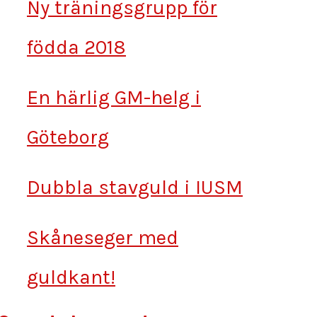
Ny träningsgrupp för
födda 2018
En härlig GM-helg i
Göteborg
Dubbla stavguld i IUSM
Skåneseger med
guldkant!