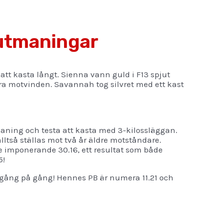
 utmaningar
t kasta långt. Sienna vann guld i F13 spjut
 svåra motvinden. Savannah tog silvret med ett kast
maning och testa att kasta med 3-kilossläggan.
lltså ställas mot två år äldre motståndare.
imponerande 30.16, ett resultat som både
5!
rs gång på gång! Hennes PB är numera 11.21 och