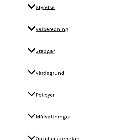
Styrelse
Valberedning
Stadgar
Värdegrund
Policyer
Målsättningar
Oro eller anmälan