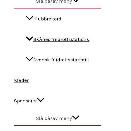
Slå på/av meny
Klubbrekord
Skånes friidrottsstatistik
Svensk friidrottsstatistik
Kläder
Sponsorer
Slå på/av meny