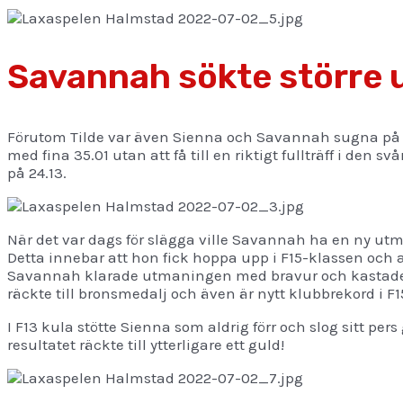
Savannah sökte större
Förutom Tilde var även Sienna och Savannah sugna på at
med fina 35.01 utan att få till en riktigt fullträff i den
på 24.13.
När det var dags för slägga ville Savannah ha en ny ut
Detta innebar att hon fick hoppa upp i F15-klassen och a
Savannah klarade utmaningen med bravur och kastade 
räckte till bronsmedalj och även är nytt klubbrekord i F1
I F13 kula stötte Sienna som aldrig förr och slog sitt pe
resultatet räckte till ytterligare ett guld!