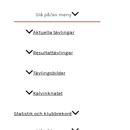
Slå på/av meny
Aktuella tävlingar
Resultattävlingar
Tävlingsbilder
Kalvinknatet
Statistik och klubbrekord