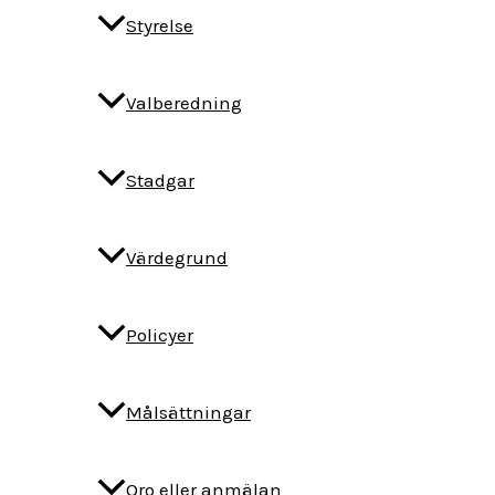
Styrelse
Valberedning
Stadgar
Värdegrund
Policyer
Målsättningar
Oro eller anmälan