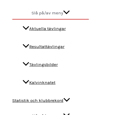
Slå på/av meny
Aktuella tävlingar
Resultattävlingar
Tävlingsbilder
Kalvinknatet
Statistik och klubbrekord