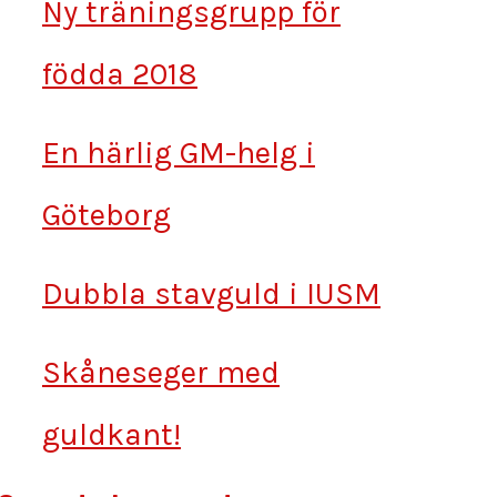
Ny träningsgrupp för
födda 2018
En härlig GM-helg i
Göteborg
Dubbla stavguld i IUSM
Skåneseger med
guldkant!