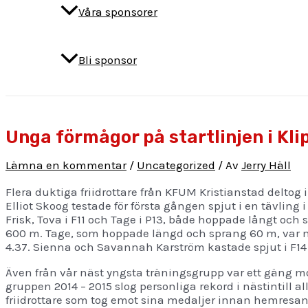
Våra sponsorer
Bli sponsor
Unga förmågor på startlinjen i Kl
Lämna en kommentar
/
Uncategorized
/ Av
Jerry Häll
Flera duktiga friidrottare från KFUM Kristianstad deltog
Elliot Skoog testade för första gången spjut i en tävling 
Frisk, Tova i F11 och Tage i P13, både hoppade långt och 
600 m. Tage, som hoppade längd och sprang 60 m, var m
4.37. Sienna och Savannah Karström kastade spjut i F14 
Även från vår näst yngsta träningsgrupp var ett gäng mod
gruppen 2014 – 2015 slog personliga rekord i nästintill all
friidrottare som tog emot sina medaljer innan hemresan